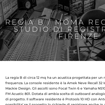
REGIA B / MOMA RE
STUDIO DI REGIST
FIRENZE
La regia B di circa 12 mq ha un acustica progettata per un r
frequenza. La console residente è la Amek Neve Recall 32
Mackie Design. Gli ascolti sono Focal Twin 6 e Yamaha NS1
FM Acustic 801. Dotata di ambia scelta di outboard analogic
di progetto. Il software residente è Protools 10 HD con Ant
possibilita’ se il progetto lo richiede di registrare anche 