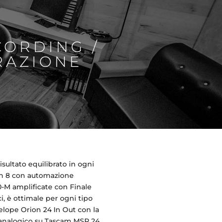
CORDING /
RAZIONE
isultato equilibrato in ogni
 In 8 con automazione
0-M amplificate con Finale
i, è ottimale per ogni tipo
elope Orion 24 In Out con la
in analogico su Tascam MSR 24